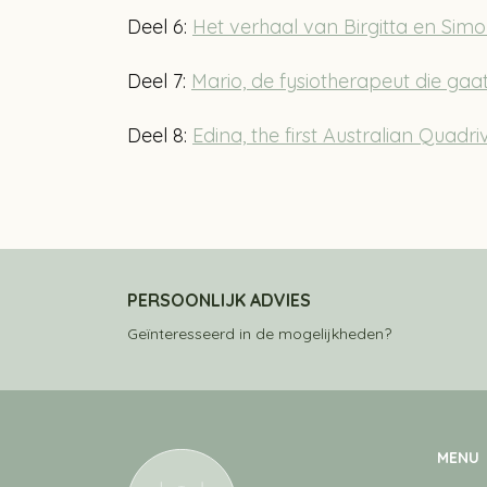
Deel 6:
Het verhaal van Birgitta en Sim
Deel 7:
Mario, de fysiotherapeut die ga
Deel 8:
Edina, the first Australian Quadri
PERSOONLIJK ADVIES
Geïnteresseerd in de mogelijkheden?
MENU