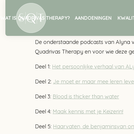
Home
Podcast sexy bloedvaten
WAT IS QUADRIVAS THERAPY?
AANDOENINGEN
KWALIT
Podcast sexy bloe
De onderstaande podcasts van Alyna 
Quadrivas Therapy en voor wie deze ges
Deel 1:
Het persoonlijke verhaal van A
Deel 2:
Je moet er maar mee leren leve
Deel 3:
Blood is thicker than water
Deel 4:
Maak kennis met je Keizerin!
Deel 5:
Haarvaten, de benjaminsvan ons