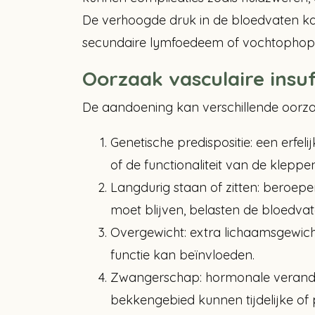
De verhoogde druk in de bloedvaten kan 
secundaire lymfoedeem of vochtophopin
Oorzaak vasculaire insuf
De aandoening kan verschillende oorz
Genetische predispositie: een erfe
of de functionaliteit van de klepp
Langdurig staan of zitten: beroep
moet blijven, belasten de bloedvat
Overgewicht: extra lichaamsgewich
functie kan beïnvloeden.
Zwangerschap: hormonale verande
bekkengebied kunnen tijdelijke o