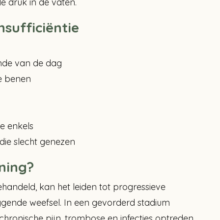
 druk in de vaten.
sufficiëntie
inde van de dag
de benen
e enkels
die slecht genezen
ning?
behandeld, kan het leiden tot progressieve
gende weefsel. In een gevorderd stadium
hronische pijn, trombose en infecties optreden.