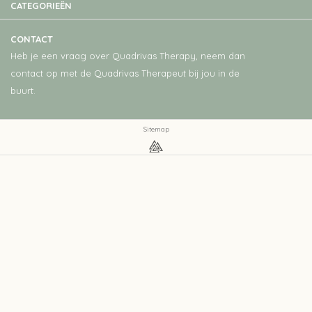
CATEGORIEËN
CONTACT
Heb je een vraag over Quadrivas Therapy, neem dan
contact op met de Quadrivas Therapeut bij jou in de
buurt.
Sitemap