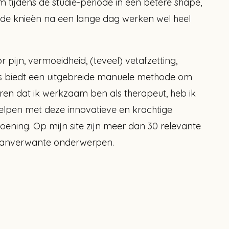
 tijdens de studie-periode in een betere shape,
n de knieën na een lange dag werken wel heel
pijn, vermoeidheid, (teveel) vetafzetting,
as biedt een uitgebreide manuele methode om
jaren dat ik werkzaam ben als therapeut, heb ik
lpen met deze innovatieve en krachtige
doening. Op mijn site zijn meer dan 30 relevante
n aanverwante onderwerpen.